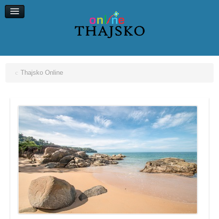
Koh Chang
Koh Kood
Koh Maak
Koh Lipe, Koh Ngai
Thajsko Online