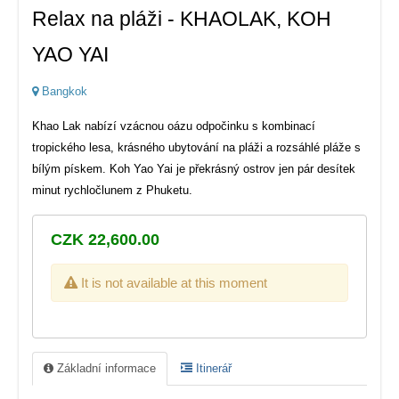
Relax na pláži - KHAOLAK, KOH
YAO YAI
Bangkok
Khao Lak nabízí vzácnou oázu odpočinku s kombinací
tropického lesa, krásného ubytování na pláži a rozsáhlé pláže s
bílým pískem. Koh Yao Yai je překrásný ostrov jen pár desítek
minut rychločlunem z Phuketu.
CZK 22,600.00
It is not available at this moment
Základní informace
Itinerář