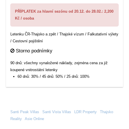
PŘÍPLATEK za hlavní sezónu od 20.12. do 28.02.: 2,200
Kč / osoba
Letenku ČR-Thajsko a zpět / Thajské vízum / Falkutativní výlety
/ Cestovní pojištění
Storno podnímky
90 dnů: všechny vynaložené náklady, zejména cena za již
koupené vnitrostátní letenky
60 dnů: 30% / 45 dnů: 50% / 25 dnů: 100%
Santi Peak Villas
|
Santi Vista Villas
|
LDR Property
|
Thajsko
Reality
|
Asie Online
|