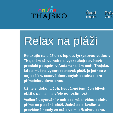
Úvod
Prů
Thajsko
Vše o
Relax na pláži
Relaxujte na plážích s teplou, tyrkysovou vodou v
Thajském zálivu nebo si vyzkoušejte světově
proslulé potápění v Andamanském moři. Thajsko,
kde s můžete vybrat ze stovek pláží, je jednou z
nejlepších, cenově dostupných destinací pro
přímořskou dovolenou.
Užijte si dokonalých, hedvábně jemných bílých
pláží s palmami a vřelé pohostinnosti.
Veškeré ubytování v nabídce má skvělou polohu
přímo na písečné pláži. Jedná se o kvalitní a
prověřené hotely za stále velmi příznivou cenu.