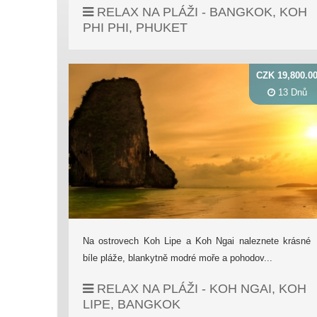
RELAX NA PLÁŽI - BANGKOK, KOH
PHI PHI, PHUKET
CZK 19,800.0
13 Dnů
Na ostrovech Koh Lipe a Koh Ngai naleznete krásné
bíle pláže, blankytně modré moře a pohodov...
RELAX NA PLÁŽI - KOH NGAI, KOH
LIPE, BANGKOK