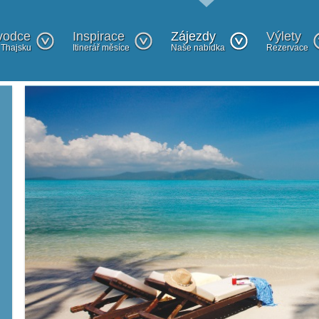
vodce
Inspirace
Zájezdy
Výlety
 Thajsku
Itinerář měsíce
Naše nabídka
Rezervace