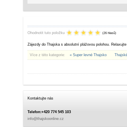
Ohodnotit tuto položku
(26 hlasů)
Zájezdy do Thajska s absolutní plážovou polohou. Relaxujte v
Více z této kategorie:
« Super levné Thajsko
Thajské
Kontaktujte nás
Telefon:+420 774 545 103
info@thajskoonline.cz