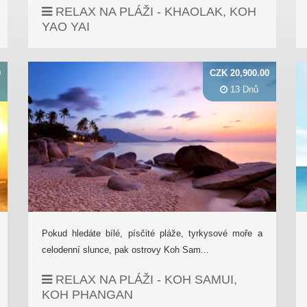
RELAX NA PLÁŽI - KHAOLAK, KOH
YAO YAI
0
CZK 20,900.00
13 Dnů
Pokud hledáte bílé, písčité pláže, tyrkysové moře a
celodenní slunce, pak ostrovy Koh Sam...
RELAX NA PLÁŽI - KOH SAMUI,
KOH PHANGAN