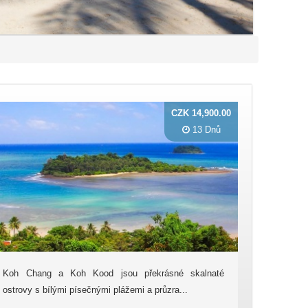
CZK 14,900.00
13 Dnů
Koh Chang a Koh Kood jsou překrásné skalnaté
ostrovy s bílými písečnými plážemi a průzra...