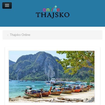
Koh Chang
Koh Kood
Koh Maak
Koh Lipe, Koh Ngai
Thajsko Online