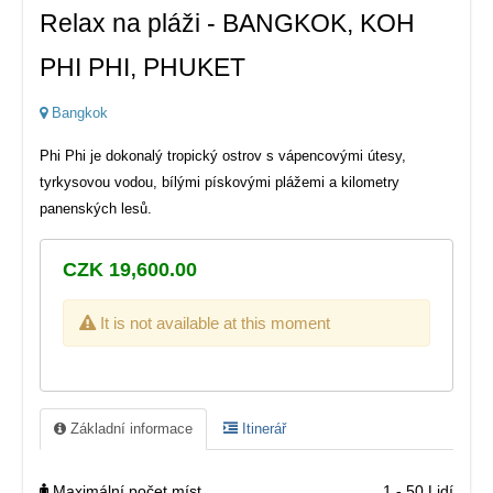
Relax na pláži - BANGKOK, KOH
PHI PHI, PHUKET
Bangkok
Phi Phi je dokonalý tropický ostrov s vápencovými útesy,
tyrkysovou vodou, bílými pískovými plážemi a kilometry
panenských lesů.
CZK 19,600.00
It is not available at this moment
Základní informace
Itinerář
Maximální počet míst
1 - 50 Lidí