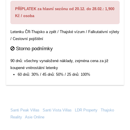
PŘÍPLATEK za hlavní sezónu od 20.12. do 28.02.: 1,900
Kč / osoba
Letenku ČR-Thajsko a zpět / Thajské vízum / Falkutativní výlety
/ Cestovní pojištění
Storno podnímky
90 dnů: všechny vynaložené náklady, zejména cena za již
koupené vnitrostátní letenky
60 dnů: 30% / 45 dnů: 50% / 25 dnů: 100%
Santi Peak Villas
|
Santi Vista Villas
|
LDR Property
|
Thajsko
Reality
|
Asie Online
|