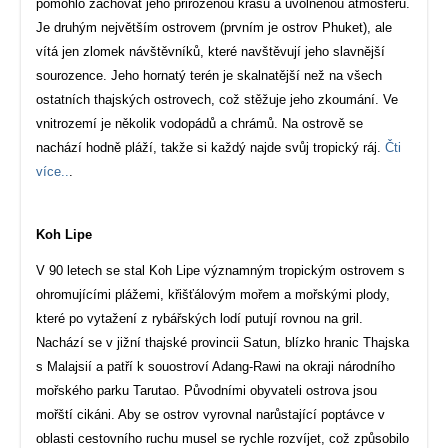
pomohlo zachovat jeho přirozenou krásu a uvolněnou atmosféru.
Je druhým největším ostrovem (prvním je ostrov Phuket), ale
vítá jen zlomek návštěvníků, které navštěvují jeho slavnější
sourozence. Jeho hornatý terén je skalnatější než na všech
ostatních thajských ostrovech, což stěžuje jeho zkoumání. Ve
vnitrozemí je několik vodopádů a chrámů. Na ostrově se
nachází hodně pláží, takže si každý najde svůj tropický ráj.
Čti
více..
.
Koh Lipe
V 90 letech se stal Koh Lipe významným tropickým ostrovem s
ohromujícími plážemi, křišťálovým mořem a mořskými plody,
které po vytažení z rybářských lodí putují rovnou na gril.
Nachází se v jižní thajské provincii Satun, blízko hranic Thajska
s Malajsií a patří k souostroví Adang-Rawi na okraji národního
mořského parku Tarutao. Původními obyvateli ostrova jsou
mořští cikáni. Aby se ostrov vyrovnal narůstající poptávce v
oblasti cestovního ruchu musel se rychle rozvíjet, což způsobilo