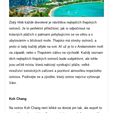
Zlatý hřeb každé dovolené je návštěva nejlepších thajských
ostrovů. Je to perfektní příležitost, jak si odpočinout na
krásných plážích s palmami pohybujícími se ve větru a s
ubytováním v blízkosti moře. Thajsko má stovky ostrovů, a
proto si tady každý přijde na své. Ať už je to v Andamském moři
na západě, nebo v Thajském zálivu na východě. Každý seznam
těch nejlepších thajských ostrovů bude subjektivní, ale tohle
jsou určitě místa, která nabízejí vynikající pláže, velké
množství turistických zařízení a pozitivní atmosféru tropického
ostrova. Podívejte se a zjistěte, který ostrov nejvíce vyhovuje
Vám.
Koh Chang
Na ostrov Koh Chang není lehké se dostat jen tak, ale aspoň to