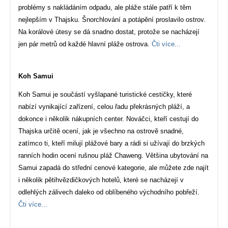
problémy s nakládáním odpadu, ale pláže stále patří k těm
nejlepším v Thajsku. Šnorchlování a potápění proslavilo ostrov.
Na korálové útesy se dá snadno dostat, protože se nacházejí
jen pár metrů od každé hlavní pláže ostrova.
Čti více...
Koh Samui
Koh Samui je součástí vyšlapané turistické cestičky, které
nabízí vynikající zařízení, celou řadu překrásných pláží, a
dokonce i několik nákupních center. Nováčci, kteří cestují do
Thajska určitě ocení, jak je všechno na ostrově snadné,
zatímco ti, kteří milují plážové bary a rádi si užívají do brzkých
ranních hodin ocení rušnou pláž Chaweng. Většina ubytování na
Samui zapadá do střední cenové kategorie, ale můžete zde najít
i několik pětihvězdičkových hotelů, které se nacházejí v
odlehlých zálivech daleko od oblíbeného východního pobřeží.
Čti více...