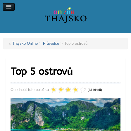
Koh Chang
Koh Kood
Koh Maak
Koh Lipe, Koh Ngai
Thajsko Online
>
Průvodce
>
Top 5 ostrovů
Top 5 ostrovů
Ohodnotit tuto položku
(31 hlasů)