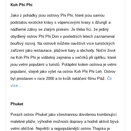
Koh Phi Phi
Jako z pohádky jsou ostrovy Phi Phi, které jsou samou
podstatou exotické krásy s vápencovými krasy s džunglí a
nádherné zálivy se zlatým pískem. Je třeba říci, že jediný
obydlený ostrov Phi Phi Don v posledních letech zaznamenal
bouřlivý rozvoj. Na ostrově můžete navštívit více turistických
zařízení jako restaurace, plážové bary a obchody. Noční život
na Koh Phi Phi je viditelný zejména u večírků při úplňku, které
jsou velmi populární u turistů. Potápění kolem ostrova je velmi
populární, stejně jako výlet na ostrov Koh Phi Phi Leh. Ostrov
byl proslaven v roce 2000 a to kvůli natáčení filmu Pláž.
Čti
více..
.
Phuket
Porazit ostrov Phuket jako všestrannou dovolenou kombinující
malebné pláže, výhodné možnosti dopravy a hodně aktivit bývá
velmi obtížné. Největší a nejpopulárnější ostrov Thajska je