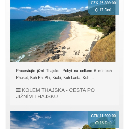
CZK 25,800.00
17 Dnů
Procestujte jižní Thajsko. Pobyt na celkem 6 místech.
Phuket, Koh Phi Phi, Krabi, Koh Lanta, Koh ...
KOLEM THAJSKA - CESTA PO
JIŽNÍM THAJSKU
CZK 11,900.00
13 Dnů