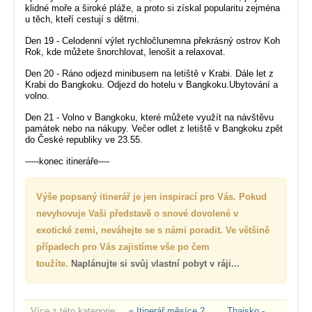
klidné moře a široké pláže, a proto si získal popularitu zejména
u těch, kteří cestují s dětmi.
Den 19 - Celodenní výlet rychločlunemna překrásný ostrov Koh
Rok, kde můžete šnorchlovat, lenošit a relaxovat.
Den 20 - Ráno odjezd minibusem na letiště v Krabi. Dále let z
Krabi do Bangkoku. Odjezd do hotelu v Bangkoku.Ubytování a
volno.
Den 21 - Volno v Bangkoku, které můžete využít na návštěvu
památek nebo na nákupy. Večer odlet z letiště v Bangkoku zpět
do České republiky ve 23.55.
-----konec itineráře----
Výše popsaný itinerář je jen inspirací pro Vás. Pokud
nevyhovuje Vaši představě o snové dovolené v
exotické zemi, neváhejte se s námi poradit. Ve většině
případech pro Vás zajistíme vše po čem
toužíte.
Naplánujte si svůj vlastní pobyt v ráji...
Více z této kategorie:
« Itinerář měsíce 2.
Thajsko -