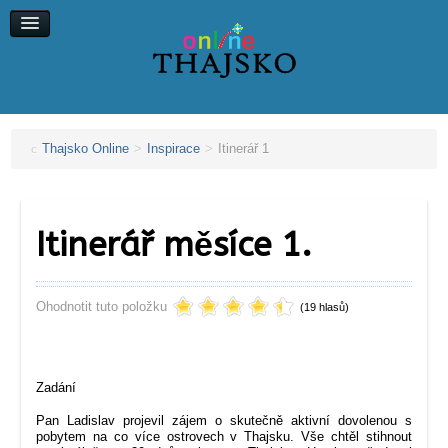
Koh Chang
Koh Kood
Koh Maak
Koh Lipe, Koh Ngai
Thajsko Online
>
Inspirace
>
Itinerář 1
Itinerář měsíce 1.
Ohodnotit tuto položku
(19 hlasů)
Zadání
P
an Ladislav projevil zájem o skutečně aktivní dovolenou s
pobytem na co více ostrovech v Thajsku. Vše chtěl stihnout