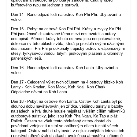
opalování a všeobecná pohoda je zaručena. Chutný oběd
buffetového typu na jednom z ostrovů.
Den 14 - Ráno odjezd lodí na ostrov Koh Phi Phi. Ubytování a
volno.
Den 15 - Pobyt na ostrově Koh Phi Phi. Krásy a zvyky Ko Phi
Phi jsou žhavě diskutované téma mezi cestovateli a autory
cestopisů. Přírodní krásy tohoto ostrova jsou neopakovatelné,
dokonce i v této oblasti světa, která je proslulá svými úžasnými
destinacemi. Phi Phi je dokonalý tropický ostrov s vápencovými
útesy, tyrkysovou vodou, bílými pískovými plážemi a kilometry
panenských lesů.
Den 16 - Ráno odjezd lodí na ostrov Koh Lanta. Ubytování a
volno.
Den 17 - Celodenní výlet rychločlunem na 4 ostrovy blízko Koh
Lanty - Koh Kradan, Koh Mook, Koh Ngai, Koh Cherk.
Odpoledne návrat na Koh Lanta.
Den 18 - Pobyt na ostrově Koh Lanta. Ostrov Koh Lanta byl po
dlouhou dobu navštěvován jen zřídka, většinou turisty s batohy
na zádech, a hrál druhé housle nejpřitažlivějším cílům milovníků
outdoorové turistiky, jako jsou Koh Pha Ngan, Ko Tao a pláž
Raileh. Časem se však tento překrásný ostrov dostal do
povědomí veřejnosti a stal se oblíbeným cílem turistů všech
kategorií. Ostrov nabízí ubytování v nejluxusnějších letoviscích
i prostých dřevěných chatkách, uvolněnou atmosféru, příjemné