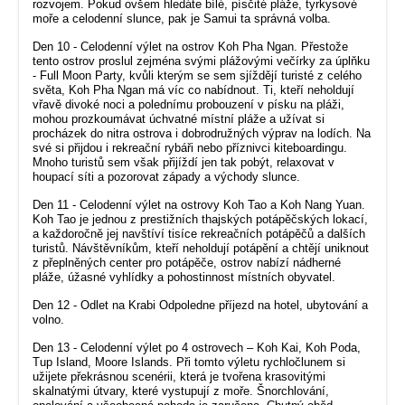
rozvojem. Pokud ovšem hledáte bílé, písčité pláže, tyrkysové
moře a celodenní slunce, pak je Samui ta správná volba.
Den 10 - Celodenní výlet na ostrov Koh Pha Ngan. Přestože
tento ostrov proslul zejména svými plážovými večírky za úplňku
- Full Moon Party, kvůli kterým se sem sjíždějí turisté z celého
světa, Koh Pha Ngan má víc co nabídnout. Ti, kteří neholdují
vřavě divoké noci a polednímu probouzení v písku na pláži,
mohou prozkoumávat úchvatné místní pláže a užívat si
procházek do nitra ostrova i dobrodružných výprav na lodích. Na
své si přijdou i rekreační rybáři nebo příznivci kiteboardingu.
Mnoho turistů sem však přijíždí jen tak pobýt, relaxovat v
houpací síti a pozorovat západy a východy slunce.
Den 11 - Celodenní výlet na ostrovy Koh Tao a Koh Nang Yuan.
Koh Tao je jednou z prestižních thajských potápěčských lokací,
a každoročně jej navštíví tisíce rekreačních potápěčů a dalších
turistů. Návštěvníkům, kteří neholdují potápění a chtějí uniknout
z přeplněných center pro potápěče, ostrov nabízí nádherné
pláže, úžasné vyhlídky a pohostinnost místních obyvatel.
Den 12 - Odlet na Krabi Odpoledne příjezd na hotel, ubytování a
volno.
Den 13 - Celodenní výlet po 4 ostrovech – Koh Kai, Koh Poda,
Tup Island, Moore Islands. Při tomto výletu rychločlunem si
užijete překrásnou scenérii, která je tvořena krasovitými
skalnatými útvary, které vystupují z moře. Šnorchlování,