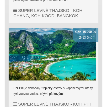
písečnými plážemi a průzračně čistou m...
SUPER LEVNÉ THAJSKO - KOH
CHANG, KOH KOOD, BANGKOK
CZK 15,200.00
13 Dnů
Phi Phi je dokonalý tropický ostrov s vápencovými útesy,
tyrkysovou vodou, bílými pískovými...
SUPER LEVNÉ THAJSKO - KOH PHI