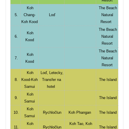
Resort
Koh
The Beach
5.
Chang-
Loď
Natural
Koh Kood
Resort
The Beach
Koh
6.
Natural
Kood
Resort
The Beach
Koh
7.
Natural
Kood
Resort
Koh
Loď, Letecky,
8.
Kood-Koh
Transfer na
The Island
Samui
hotel
Koh
9.
The Island
Samui
Koh
10.
Rychločlun
Koh Phangan
The Island
Samui
Koh
Koh Tao, Koh
11.
Rychločlun
The Island