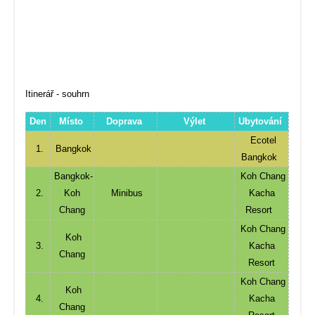
Itinerář - souhrn
Den
Místo
Doprava
Výlet
Ubytování
Ecotel
1.
Bangkok
Bangkok
Bangkok-
Koh Chang
2.
Koh
Minibus
Kacha
Chang
Resort
Koh Chang
Koh
3.
Kacha
Chang
Resort
Koh Chang
Koh
4.
Kacha
Chang