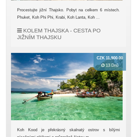
Procestujte jižní Thajsko. Pobyt na celkem 6 místech.
Phuket, Koh Phi Phi, Krabi, Koh Lanta, Koh ...
KOLEM THAJSKA - CESTA PO
JIŽNÍM THAJSKU
CZK 11,900.00
13 Dnů
Koh Kood je překrásný skalnatý ostrov s bílými