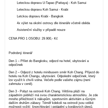
Leteckou dopravu U-Tapao (Pattaya) - Koh Samui
Leteckou dopravu Koh Samui - Krabi
Letckou dopravu Krabi - Bangkok
4x výlet na okolní ostrovy dle itineráře včetně oběda
Asistenční služby v případě nouze
CENA PRO 1 OSOBU: 29.900,- Kč
Podrobný itinerář
Den 1 – Přílet do Bangkoku, odjezd na hotel, ubytování a
odpočinek
Den 2 – Odjezd z hotelu minibusem směr Koh Chang. Příjezd do
hotelu na Koh Changu, ubytování. Odpolední odpočinek, který
lze využít k chvíli volna. Večeře podle vašeho zájmu (není
zahrnuta v ceně).
Den 3 - Pobyt na ostrově Koh Chang. Většina pláží na
západním pobřeží má svou charakteristickou atmosféru. Je zde
mnoho příležitostí k nákupům, sportovním aktivitám a různým
dalším druhům zábavy. Téměř kdekoli na ostrově jsou veliké
možnosti vyžití: šnorchlování i potápění u korálových útesů,