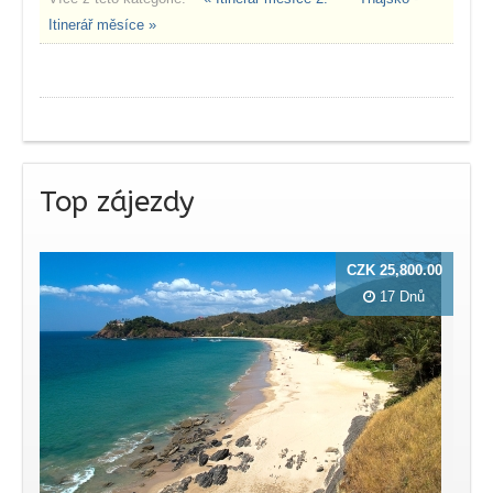
Itinerář měsíce »
Top zájezdy
CZK 25,800.00
17 Dnů