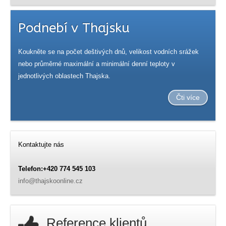
Podnebí v Thajsku
Koukněte se na počet deštivých dnů, velikost vodních srážek
nebo průměrné maximální a minimální denní teploty v
jednotlivých oblastech Thajska.
Čti více
Kontaktujte nás
Telefon:+420 774 545 103
info@thajskoonline.cz
Reference klientů