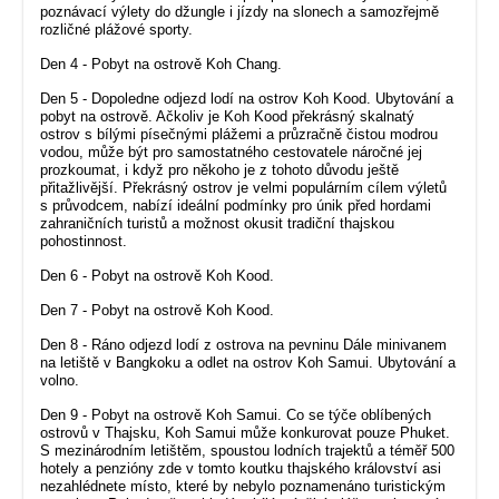
poznávací výlety do džungle i jízdy na slonech a samozřejmě
rozličné plážové sporty.
Den 4 - Pobyt na ostrově Koh Chang.
Den 5 - Dopoledne odjezd lodí na ostrov Koh Kood. Ubytování a
pobyt na ostrově. Ačkoliv je Koh Kood překrásný skalnatý
ostrov s bílými písečnými plážemi a průzračně čistou modrou
vodou, může být pro samostatného cestovatele náročné jej
prozkoumat, i když pro někoho je z tohoto důvodu ještě
přitažlivější. Překrásný ostrov je velmi populárním cílem výletů
s průvodcem, nabízí ideální podmínky pro únik před hordami
zahraničních turistů a možnost okusit tradiční thajskou
pohostinnost.
Den 6 - Pobyt na ostrově Koh Kood.
Den 7 - Pobyt na ostrově Koh Kood.
Den 8 - Ráno odjezd lodí z ostrova na pevninu Dále minivanem
na letiště v Bangkoku a odlet na ostrov Koh Samui. Ubytování a
volno.
Den 9 - Pobyt na ostrově Koh Samui. Co se týče oblíbených
ostrovů v Thajsku, Koh Samui může konkurovat pouze Phuket.
S mezinárodním letištěm, spoustou lodních trajektů a téměř 500
hotely a penzióny zde v tomto koutku thajského království asi
nezahlédnete místo, které by nebylo poznamenáno turistickým