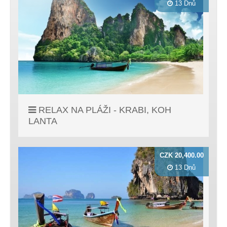
13 Dnů
RELAX NA PLÁŽI - KRABI, KOH
LANTA
CZK 20,400.00
13 Dnů