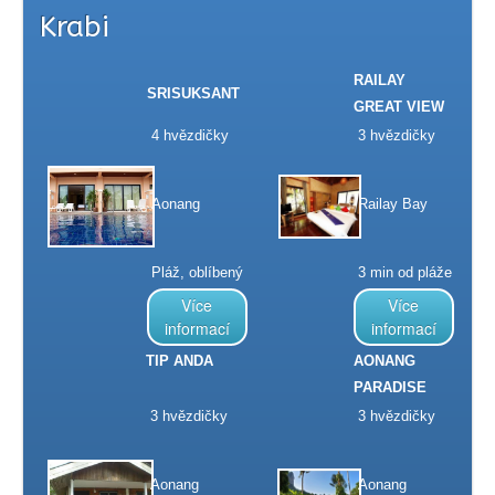
Krabi
RAILAY
SRISUKSANT
GREAT VIEW
4 hvězdičky
3 hvězdičky
Aonang
Railay Bay
Pláž, oblíbený
3 min od pláže
Více
Více
informací
informací
TIP ANDA
AONANG
PARADISE
3 hvězdičky
3 hvězdičky
Aonang
Aonang