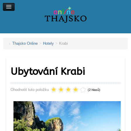
Koh Chang
Koh Kood
Koh Maak
Koh Lipe, Koh Ngai
Thajsko Online
>
Hotely
>
Krabi
Ubytování Krabi
Ohodnotit tuto položku
(2 hlasů)