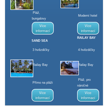
Pláž,
Moderní hotel
bungalovy
Více
Více
informací
informací
RAILAY BAY
SAND SEA
3 hvězdičky
4 hvězdičky
Railay Bay
Railay Bay
Pláž, pro
Přímo na pláži
náročné
Více
Více
informací
informací