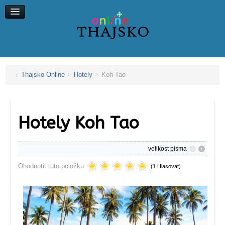
Koh Chang
Koh Kood
Koh Maak
Koh Lipe, Koh Ngai
Thajsko Online
>
Hotely
>
Koh Tao
Hotely Koh Tao
velikost písma
Ohodnotit tuto položku
(1 Hlasovat)