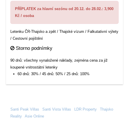
PŘÍPLATEK za hlavní sezónu od 20.12. do 28.02.: 3,900
Kč / osoba
Letenku ČR-Thajsko a zpět / Thajské vízum / Falkutativní výlety
/ Cestovní pojištění
Storno podnímky
90 dnů: všechny vynaložené náklady, zejména cena za již
koupené vnitrostátní letenky
60 dnů: 30% / 45 dnů: 50% / 25 dnů: 100%
Santi Peak Villas
|
Santi Vista Villas
|
LDR Property
|
Thajsko
Reality
|
Asie Online
|