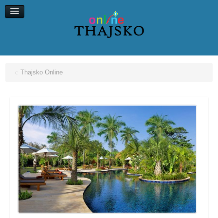
Koh Chang
Koh Kood
Koh Maak
Koh Lipe, Koh Ngai
Thajsko Online