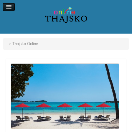
Koh Chang
Koh Kood
Koh Maak
Koh Lipe, Koh Ngai
Thajsko Online