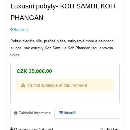
Luxusní pobyty- KOH SAMUI, KOH
PHANGAN
Bangkok
Pokud hledáte bílé, písčité pláže, tyrkysové moře a celodenní
slunce, pak ostrovy Koh Samui a Koh Phangan jsou správná
volba.
CZK 35,800.00
It is not available at this moment
Základní informace
Itinerář
Maximální počet míst
1 - 50 Lidí