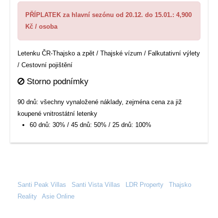
PŘÍPLATEK za hlavní sezónu od 20.12. do 15.01.: 4,900
Kč / osoba
Letenku ČR-Thajsko a zpět / Thajské vízum / Falkutativní výlety
/ Cestovní pojištění
Storno podnímky
90 dnů: všechny vynaložené náklady, zejména cena za již
koupené vnitrostátní letenky
60 dnů: 30% / 45 dnů: 50% / 25 dnů: 100%
Santi Peak Villas
|
Santi Vista Villas
|
LDR Property
|
Thajsko
Reality
|
Asie Online
|