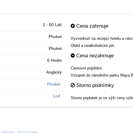
1 - 50 Lidí
Cena zahrnuje
Phuket
Vyzvednutí na recepci hotelu a návra
Oběd a nealkoholické pití.
Phuket
Cena nezahrnuje
6 Hodin
Cestovní pojištění.
Anglický
Vstupné do národního parku Maya 
Phuket
Storno podnímky
Loď
Storno poplatek je ve výši ceny výle
o Reality
|
Asie Online
|