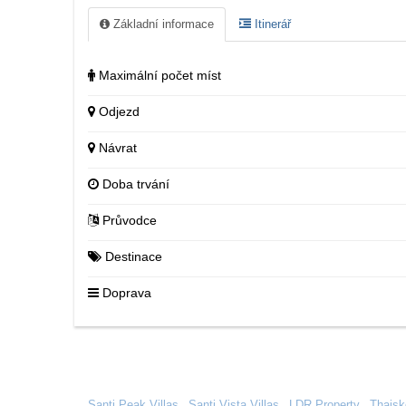
Základní informace
Itinerář
Maximální počet míst
Odjezd
Návrat
Doba trvání
Průvodce
Destinace
Doprava
Santi Peak Villas
|
Santi Vista Villas
|
LDR Property
|
Thajsk