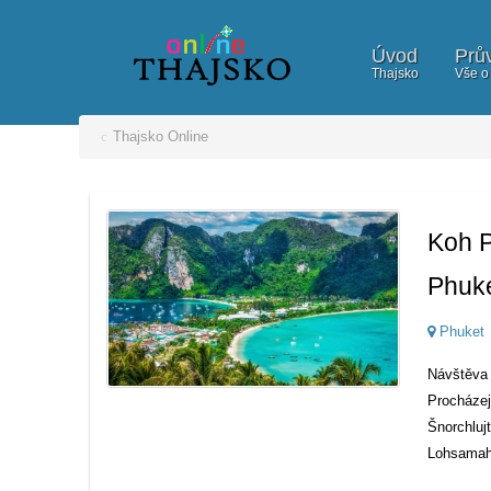
Úvod
Prů
Thajsko
Vše o
Thajsko Online
Koh P
Phuk
Phuket
Návštěva 
Procházej
Šnorchluj
Lohsamah 