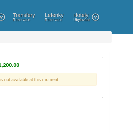
Transfery
Letenky
Hotely
Rezervace
Rezervace
Ubytování
,200.00
 is not available at this moment