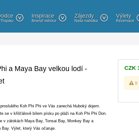
vodce
Inspirace
Zájezdy
Výlety
 Thajsku
Itinerář měsíce
Naše nabídka
Rezervace
hi a Maya Bay velkou lodí -
CZK 1
et
It
proslulého Koh Phi Phi ve Vás zanechá hluboký dojem.
te se v křišťálově bílem písku po pláži na Koh Phi Phi Don.
te v zátokách Maya Bay, Tonsai Bay, Monkey Bay a
Bay. Výlet, který Vás očaruje.