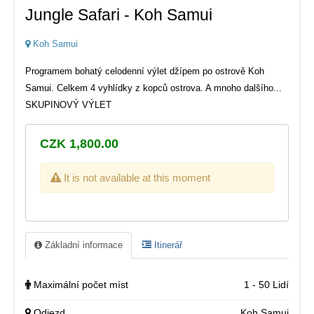
Jungle Safari - Koh Samui
Koh Samui
Programem bohatý celodenní výlet džípem po ostrově Koh
Samui. Celkem 4 vyhlídky z kopců ostrova. A mnoho dalšího...
SKUPINOVÝ VÝLET
CZK 1,800.00
It is not available at this moment
Základní informace
Itinerář
Maximální počet míst
1 - 50 Lidí
Odjezd
Koh Samui