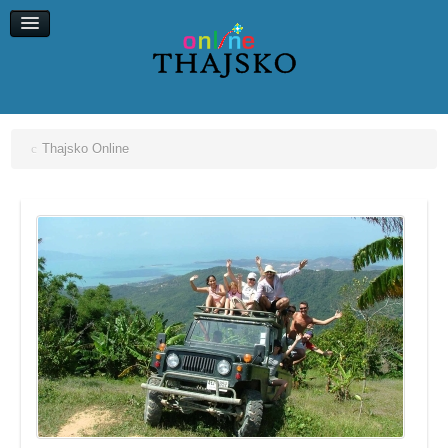
Koh Chang
Koh Kood
Koh Maak
Koh Lipe, Koh Ngai
Thajsko Online