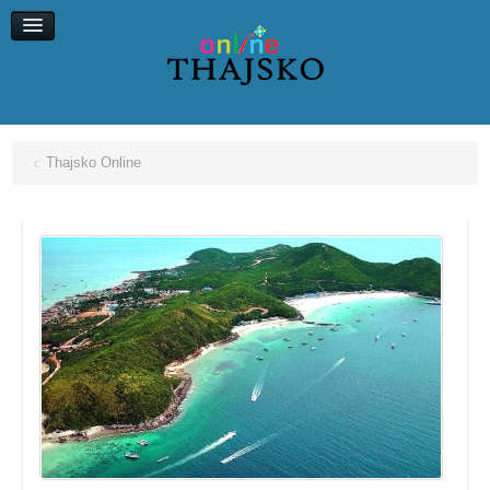
Koh Chang
Koh Kood
Koh Maak
Koh Lipe, Koh Ngai
Thajsko Online