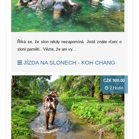
Říká se, že slon nikdy nezapomíná. Jistě znáte rčení o
sloní paměti.. Vězte, že ani vy...
JÍZDA NA SLONECH - KOH CHANG
CZK 900.00
2 Hodin