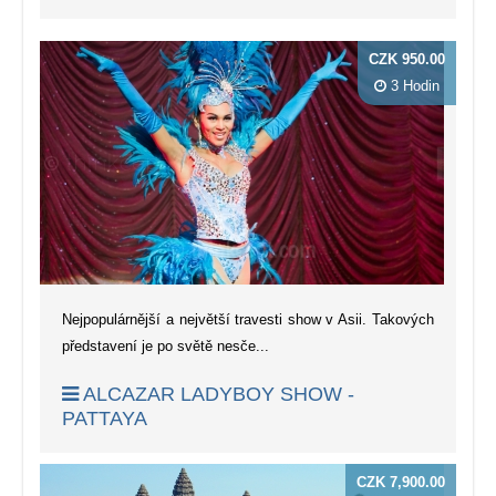
CZK 950.00
3 Hodin
Nejpopulárnější a největší travesti show v Asii. Takových
představení je po světě nesče...
ALCAZAR LADYBOY SHOW -
PATTAYA
CZK 7,900.00