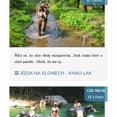
2 Hodin
Říká se, že slon nikdy nezapomíná. Jistě znáte rčení o
sloní paměti.. Vězte, že ani vy...
JÍZDA NA SLONECH - KHAO LAK
CZK 950.00
3 Hodin