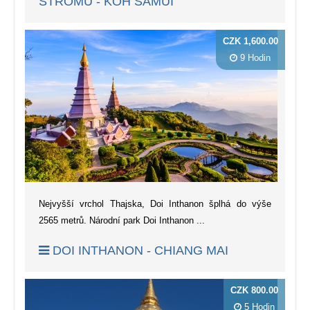
STROMŮ - KOH SAMUI
CZK 1,600.00
9 Hodin
Nejvyšší vrchol Thajska, Doi Inthanon šplhá do výše
2565 metrů. Národní park Doi Inthanon ...
DOI INTHANON - CHIANG MAI
CZK 800.00
5 Hodin