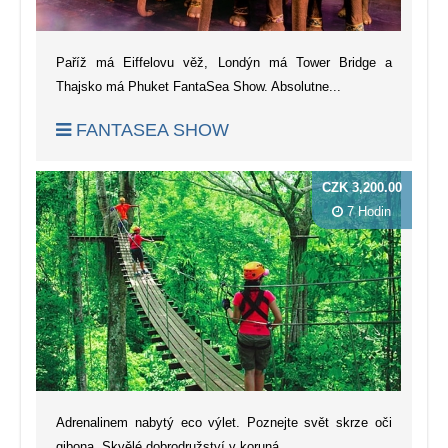
Paříž má Eiffelovu věž, Londýn má Tower Bridge a
Thajsko má Phuket FantaSea Show. Absolutne...
FANTASEA SHOW
CZK 3,200.00
7 Hodin
Adrenalinem nabytý eco výlet. Poznejte svět skrze oči
gibona. Skvělé dobrodružství v koruná...