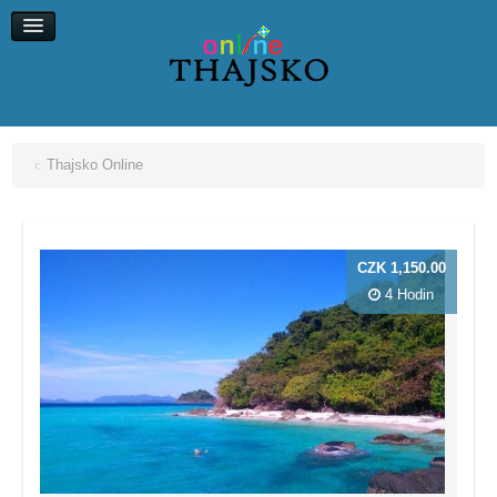
Koh Chang
Koh Kood
Koh Maak
Koh Lipe, Koh Ngai
Thajsko Online
CZK 1,150.00
4 Hodin