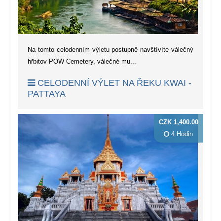
Na tomto celodenním výletu postupně navštívíte válečný
hřbitov POW Cemetery, válečné mu...
CELODENNÍ VÝLET NA ŘEKU KWAI -
PATTAYA
CZK 1,400.00
4 Hodin