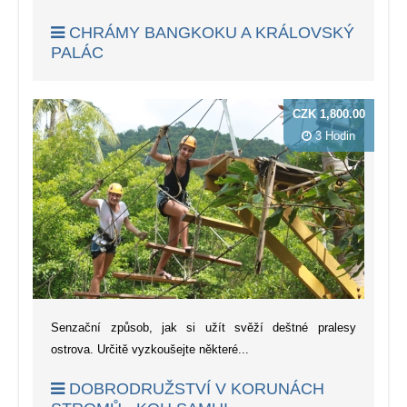
CHRÁMY BANGKOKU A KRÁLOVSKÝ
PALÁC
CZK 1,800.00
3 Hodin
Senzační způsob, jak si užít svěží deštné pralesy
ostrova. Určitě vyzkoušejte některé...
DOBRODRUŽSTVÍ V KORUNÁCH