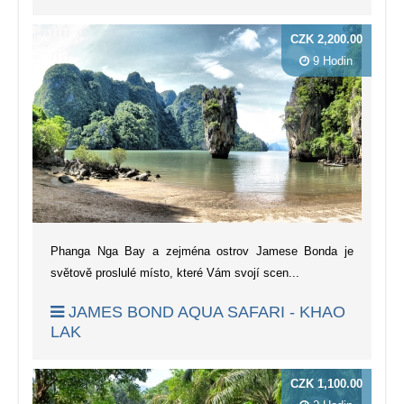
CZK 2,200.00
9 Hodin
Phanga Nga Bay a zejména ostrov Jamese Bonda je
světově proslulé místo, které Vám svojí scen...
JAMES BOND AQUA SAFARI - KHAO
LAK
CZK 1,100.00