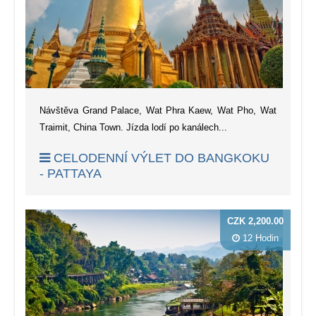
Návštěva Grand Palace, Wat Phra Kaew, Wat Pho, Wat
Traimit, China Town. Jízda lodí po kanálech...
CELODENNÍ VÝLET DO BANGKOKU
- PATTAYA
CZK 2,200.00
12 Hodin