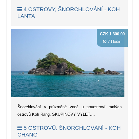
4 OSTROVY, ŠNORCHLOVÁNÍ - KOH
LANTA
CZK 1,300.00
7 Hodin
Šnorchlování v průzračné vodě u souostroví malých
ostrovů Koh Rang. SKUPINOVÝ VÝLET....
5 OSTROVŮ, ŠNORCHLOVÁNÍ - KOH
CHANG