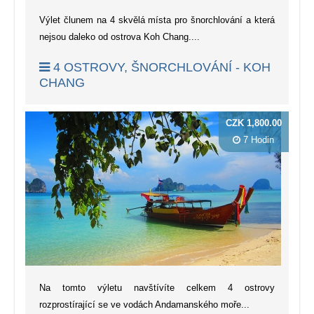
Výlet člunem na 4 skvělá místa pro šnorchlování a která
nejsou daleko od ostrova Koh Chang....
4 OSTROVY, ŠNORCHLOVÁNÍ - KOH
CHANG
CZK 1,800.00
7 Hodin
Na tomto výletu navštívíte celkem 4 ostrovy
rozprostírající se ve vodách Andamanského moře...