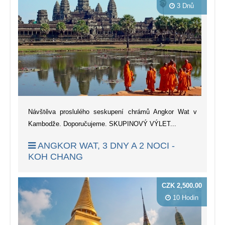
3 Dnů
Návštěva proslulého seskupení chrámů Angkor Wat v
Kambodže. Doporučujeme. SKUPINOVÝ VÝLET...
ANGKOR WAT, 3 DNY A 2 NOCI -
KOH CHANG
CZK 2,500.00
10 Hodin