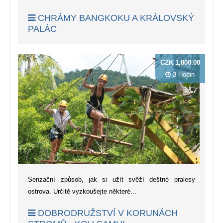
CHRÁMY BANGKOKU A KRÁLOVSKÝ
PALÁC
CZK 1,800.00
3 Hodin
Senzační způsob, jak si užít svěží deštné pralesy
ostrova. Určitě vyzkoušejte některé...
DOBRODRUŽSTVÍ V KORUNÁCH