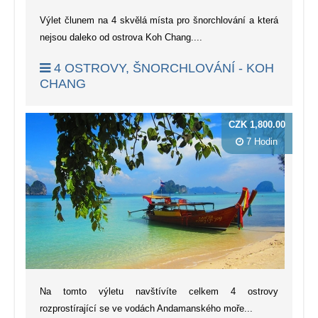
Výlet člunem na 4 skvělá místa pro šnorchlování a která
nejsou daleko od ostrova Koh Chang....
4 OSTROVY, ŠNORCHLOVÁNÍ - KOH
CHANG
CZK 1,800.00
7 Hodin
Na tomto výletu navštívíte celkem 4 ostrovy
rozprostírající se ve vodách Andamanského moře...