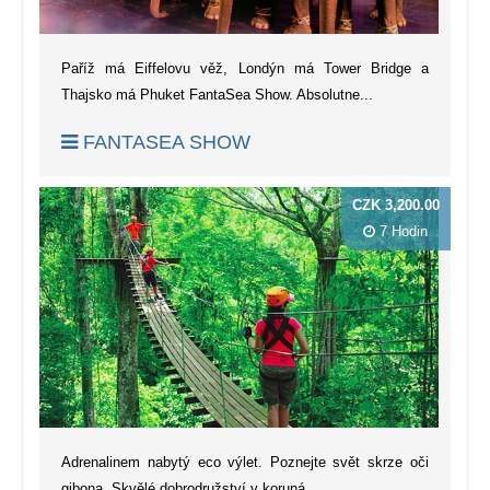
Paříž má Eiffelovu věž, Londýn má Tower Bridge a
Thajsko má Phuket FantaSea Show. Absolutne...
FANTASEA SHOW
CZK 3,200.00
7 Hodin
Adrenalinem nabytý eco výlet. Poznejte svět skrze oči
gibona. Skvělé dobrodružství v koruná...