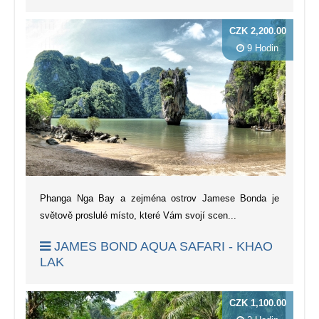
CZK 2,200.00
9 Hodin
Phanga Nga Bay a zejména ostrov Jamese Bonda je
světově proslulé místo, které Vám svojí scen...
JAMES BOND AQUA SAFARI - KHAO
LAK
CZK 1,100.00