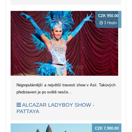
CZK 950.00
3 Hodin
Nejpopulárnější a největší travesti show v Asii. Takových
představení je po světě nesče...
ALCAZAR LADYBOY SHOW -
PATTAYA
CZK 7,900.00