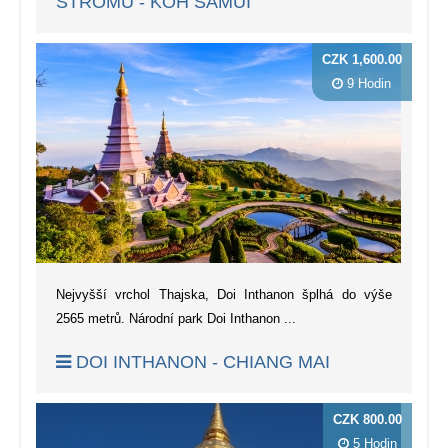
STROMŮ - KOH SAMUI
CZK 1,600.00
9 Hodin
Nejvyšší vrchol Thajska, Doi Inthanon šplhá do výše
2565 metrů. Národní park Doi Inthanon ...
DOI INTHANON - CHIANG MAI
CZK 800.00
5 Hodin