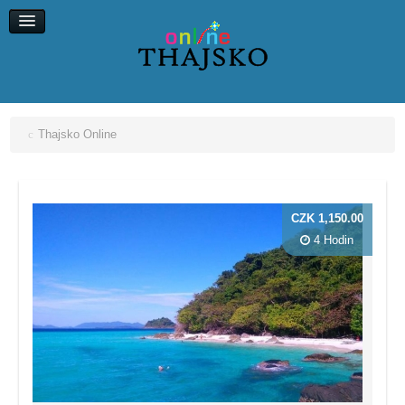
Koh Chang
Koh Kood
Koh Maak
Koh Lipe, Koh Ngai
Thajsko Online
CZK 1,150.00
4 Hodin