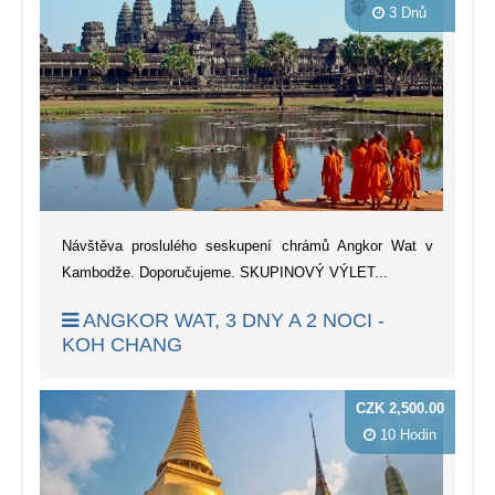
3 Dnů
Návštěva proslulého seskupení chrámů Angkor Wat v
Kambodže. Doporučujeme. SKUPINOVÝ VÝLET...
ANGKOR WAT, 3 DNY A 2 NOCI -
KOH CHANG
CZK 2,500.00
10 Hodin