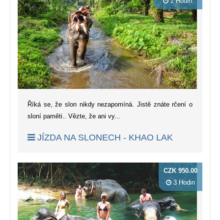
2 Hodin
Říká se, že slon nikdy nezapomíná. Jistě znáte rčení o
sloní paměti.. Vězte, že ani vy...
JÍZDA NA SLONECH - KHAO LAK
CZK 950.00
3 Hodin