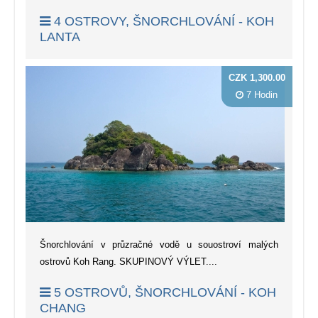
4 OSTROVY, ŠNORCHLOVÁNÍ - KOH
LANTA
CZK 1,300.00
7 Hodin
Šnorchlování v průzračné vodě u souostroví malých
ostrovů Koh Rang. SKUPINOVÝ VÝLET....
5 OSTROVŮ, ŠNORCHLOVÁNÍ - KOH
CHANG