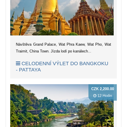
Návštěva Grand Palace, Wat Phra Kaew, Wat Pho, Wat
Traimit, China Town. Jízda lodí po kanálech...
CELODENNÍ VÝLET DO BANGKOKU
- PATTAYA
CZK 2,200.00
12 Hodin