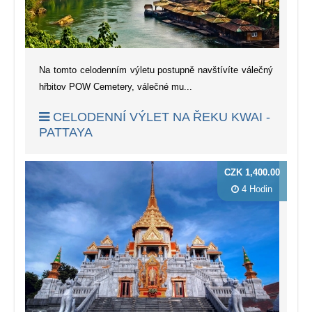
Na tomto celodenním výletu postupně navštívíte válečný
hřbitov POW Cemetery, válečné mu...
CELODENNÍ VÝLET NA ŘEKU KWAI -
PATTAYA
CZK 1,400.00
4 Hodin