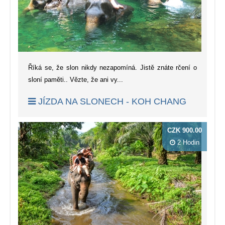
Říká se, že slon nikdy nezapomíná. Jistě znáte rčení o
sloní paměti.. Vězte, že ani vy...
JÍZDA NA SLONECH - KOH CHANG
CZK 900.00
2 Hodin