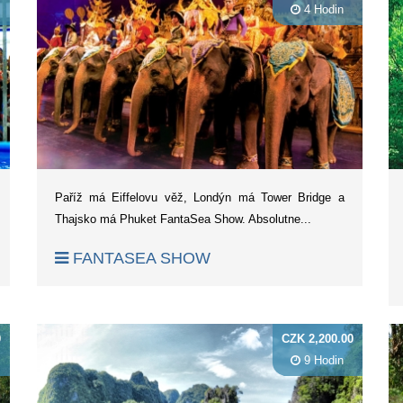
4 Hodin
Paříž má Eiffelovu věž, Londýn má Tower Bridge a
Thajsko má Phuket FantaSea Show. Absolutne...
FANTASEA SHOW
0
CZK 2,200.00
9 Hodin