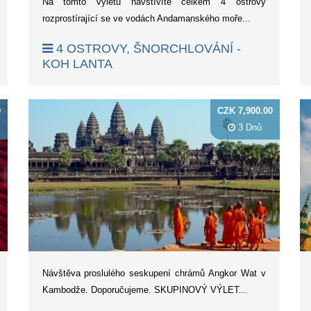
Na tomto výletu navštívíte celkem 4 ostrovy
rozprostírající se ve vodách Andamanského moře...
4 OSTROVY, ŠNORCHLOVÁNÍ -
KOH LANTA
0
CZK 7,900.00
3 Dnů
Návštěva proslulého seskupení chrámů Angkor Wat v
Kambodže. Doporučujeme. SKUPINOVÝ VÝLET...