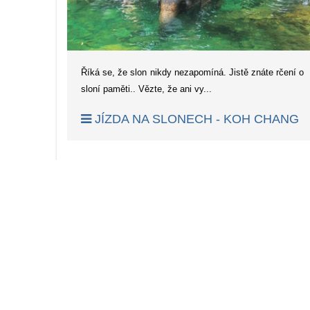
Říká se, že slon nikdy nezapomíná. Jistě znáte rčení o
sloní paměti.. Vězte, že ani vy...
JÍZDA NA SLONECH - KOH CHANG
Začátek
Předchoz
Santi Peak Villas
|
Santi Vista Villas
|
LDR Property
|
Thajsk