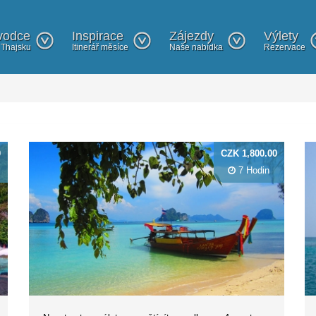
vodce
Inspirace
Zájezdy
Výlety
 Thajsku
Itinerář měsíce
Naše nabídka
Rezervace
0
CZK 1,800.00
7 Hodin