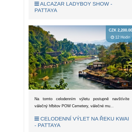
ALCAZAR LADYBOY SHOW -
PATTAYA
CZK 2,200.0
12 Hodin
Na tomto celodenním výletu postupně navštívíte
válečný hřbitov POW Cemetery, válečné mu...
CELODENNÍ VÝLET NA ŘEKU KWAI
- PATTAYA