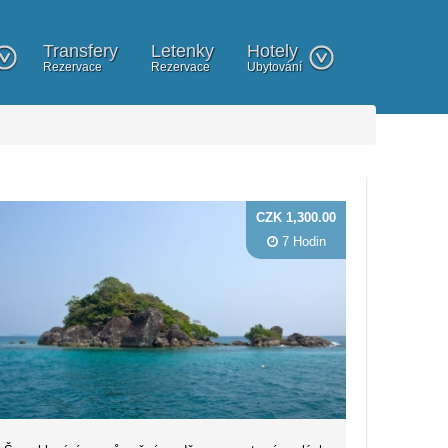
Transfery
Letenky
Hotely
Rezervace
Rezervace
Ubytování
CZK 1,300.00
7 Hodin