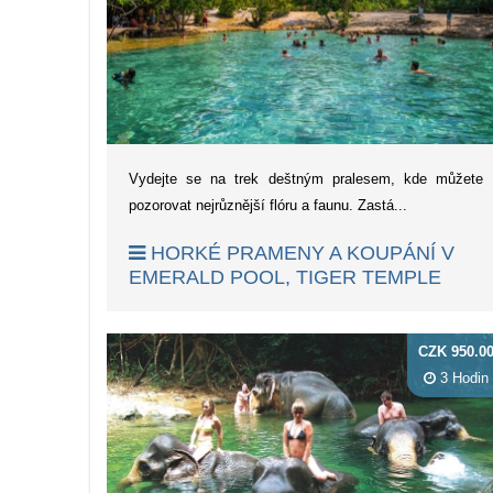
Vydejte se na trek deštným pralesem, kde můžete
pozorovat nejrůznější flóru a faunu. Zastá...
HORKÉ PRAMENY A KOUPÁNÍ V
EMERALD POOL, TIGER TEMPLE
CZK 950.0
3 Hodin