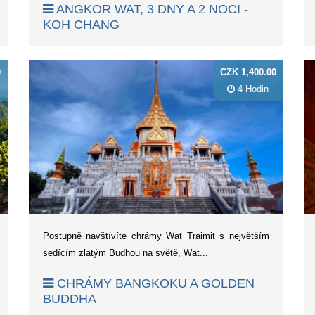
ANGKOR WAT, 3 DNY A 2 NOCI -
KOH CHANG
0
CZK 1,400.00
4 Hodin
Postupně navštívíte chrámy Wat Traimit s největším
sedícím zlatým Budhou na světě, Wat...
CHRÁMY BANGKOKU A GOLDEN
BUDDHA