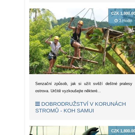
CZK 1,800.0
3 Hodin
Senzační způsob, jak si užít svěží deštné pralesy
ostrova. Určitě vyzkoušejte některé...
DOBRODRUŽSTVÍ V KORUNÁCH
STROMŮ - KOH SAMUI
CZK 1,800.0