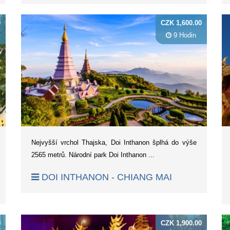
0
CZK 1,600.00
9 Hodin
Nejvyšší vrchol Thajska, Doi Inthanon šplhá do výše
2565 metrů. Národní park Doi Inthanon ...
DOI INTHANON - CHIANG MAI
0
CZK 1,900.00