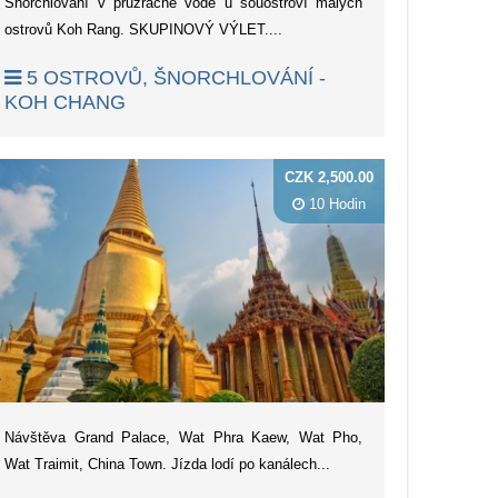
Šnorchlování v průzračné vodě u souostroví malých
ostrovů Koh Rang. SKUPINOVÝ VÝLET....
5 OSTROVŮ, ŠNORCHLOVÁNÍ -
KOH CHANG
CZK 2,500.00
10 Hodin
Návštěva Grand Palace, Wat Phra Kaew, Wat Pho,
Wat Traimit, China Town. Jízda lodí po kanálech...