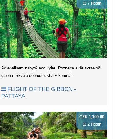
7 Hodin
Adrenalinem nabytý eco výlet. Poznejte svět skrze oči
gibona. Skvělé dobrodružství v koruná...
FLIGHT OF THE GIBBON -
PATTAYA
CZK 1,100.00
2 Hodin