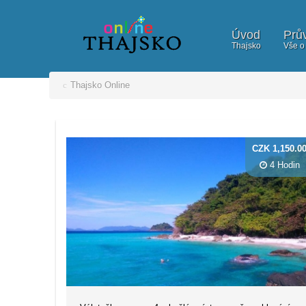
Úvod
Prů
Thajsko
Vše o
Thajsko Online
CZK 1,150.0
4 Hodin