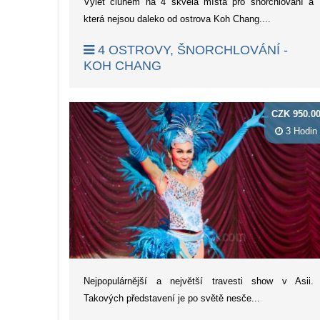
Výlet člunem na 4 skvělá místa pro šnorchlování a
která nejsou daleko od ostrova Koh Chang....
4 OSTROVY, ŠNORCHLOVÁNÍ -
KOH CHANG
CZK 950.0
3 Hodin
Nejpopulárnější a největší travesti show v Asii.
Takových představení je po světě nesče...