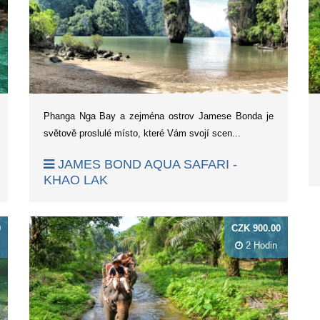
Phanga Nga Bay a zejména ostrov Jamese Bonda je
světově proslulé místo, které Vám svojí scen...
JAMES BOND AQUA SAFARI -
KHAO LAK
0
CZK 900.00
2 Hodin