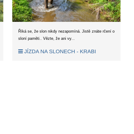
Říká se, že slon nikdy nezapomíná. Jistě znáte rčení o
sloní paměti.. Vězte, že ani vy...
JÍZDA NA SLONECH - KRABI
í
1
2
3
4
5
6
7
o Reality
|
Asie Online
|