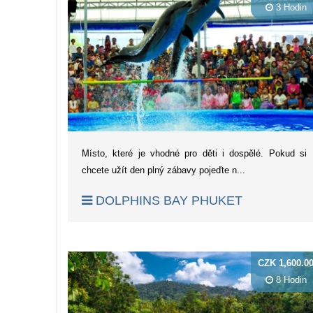
3 Hodin
Místo, které je vhodné pro děti i dospělé. Pokud si
chcete užít den plný zábavy pojeďte n...
DOLPHINS BAY PHUKET
CZK 1,600.0
8 Hodin